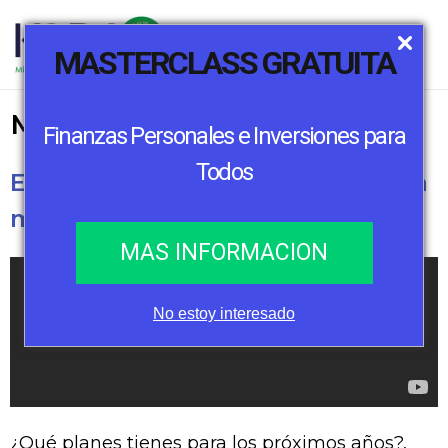
MASTERCLASS GRATUITA
Master Cash de GBM
Finanzas Personales e Inversiones para
Todos
Episodio 3: Planeando mis metas para
medir el riesgo
MAS INFORMACION
No estoy interesado
¿Qué planes tienes para los próximos años?,