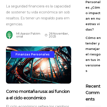
Personal
La seguridad financiera es la capacidad
es ¿Cóm
de sostener tu vida económica sin sob
o impact
resaltos. Es tener un respaldo para em
an en nu
estras vi
ergencias.
das?
MI Asesor Patrim
26 November,
onial
2025
Cómo en
tender y
manejar
el riesgo
Finanzas Personales
en tus in
versione
s
Recent
Como montaña rusa: así funcion
Comm
a el ciclo económico
ents
El ciclo económico refleja los cambios