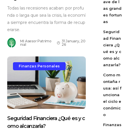
ave de l
Todas las recesiones acaban: por profu
as grand
es fortun
nda o larga que sea la crisis, la economí
as
a siempre encuentra la forma de recup
erarse.
Segurid
ad Finan
MI Asesor Patrimo
31 January, 20
nial
26
ciera ¿Q
ué es y c
omo alc
anzarla?
Finanzas Personales
Como m
ontaña r
usa: así f
unciona
el ciclo e
conómic
o
Seguridad Financiera ¿Qué es y c
Finanzas
omo alcanzarla?