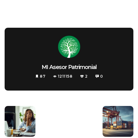
MI Asesor Patrimonial
87
1211158
2
0