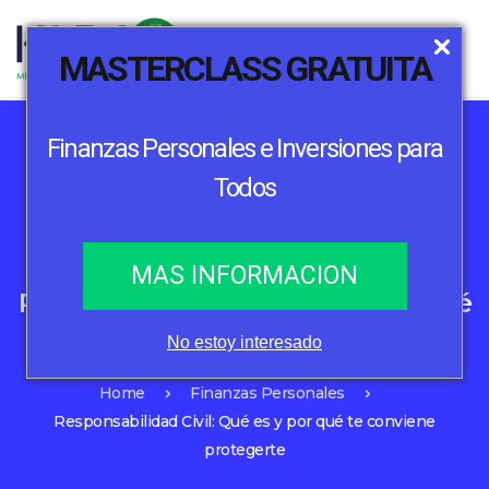
MASTERCLASS GRATUITA
Finanzas Personales e Inversiones para
Todos
Finanzas Personales
Seguros
MAS INFORMACION
Responsabilidad Civil: Qué es y por qué
te conviene protegerte
No estoy interesado
Home
Finanzas Personales
Responsabilidad Civil: Qué es y por qué te conviene
protegerte