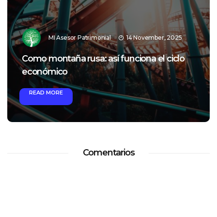
4 November, 2025
MI Asesor Patrimonial
28 
ciona el ciclo
Finanzas Personales ¿Cómo 
nuestras vidas?
READ MORE
Comentarios