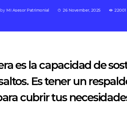
by
MI Asesor Patrimonial
26 November, 2025
22001
era es la capacidad de sos
altos. Es tener un respal
para cubrir tus necesidade