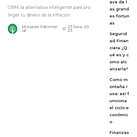
ave de l
GBM, la alternativa inteligente para pro
as grand
teger tu dinero de la inflación
es fortun
as
MI Asesor Patrimon
23 June, 20
ial
23
Segurid
ad Finan
ciera ¿Q
ué es y c
omo alc
anzarla?
Como m
ontaña r
usa: así f
unciona
el ciclo e
conómic
o
Finanzas