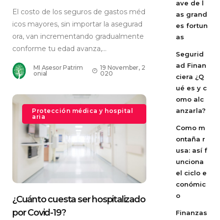
ave de l
El costo de los seguros de gastos méd
as grand
icos mayores, sin importar la asegurad
es fortun
ora, van incrementando gradualmente
as
conforme tu edad avanza,...
Segurid
ad Finan
MI Asesor Patrim
19 November, 2
onial
020
ciera ¿Q
ué es y c
omo alc
anzarla?
Protección médica y hospital
aria
Como m
ontaña r
usa: así f
unciona
el ciclo e
conómic
o
¿Cuánto cuesta ser hospitalizado
por Covid-19?
Finanzas