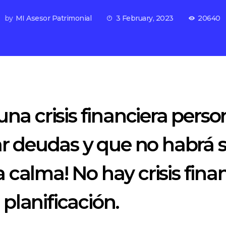
by
MI Asesor Patrimonial
3 February, 2023
20640
una crisis financiera perso
ar deudas y que no habrá s
 calma! No hay crisis fina
planificación.