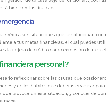
efrigerador de tu casa deja de funcionar, ¿podrías
 está bien con tus finanzas.
 emergencia
ia médica son situaciones que se solucionan con
ente a tus metas financieras, el cual puedes util
 la tarjeta de crédito como extensión de tu sueld
 financiera personal?
cesario reflexionar sobre las causas que ocasionar
uciones y en los hábitos que deberás erradicar par
s que provocaron esta situación, y conocer de dónd
a racha.