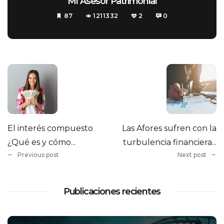
MI Asesor Patrimonial
87
1211332
2
0
El interés compuesto
Las Afores sufren con la
¿Qué es y cómo...
turbulencia financiera...
Previous post
Next post
Publicaciones recientes