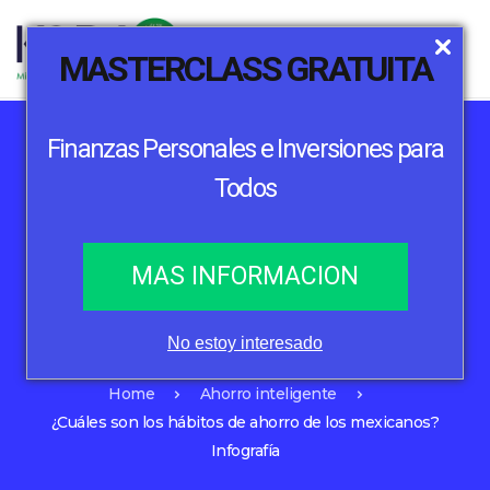
MASTERCLASS GRATUITA
Finanzas Personales e Inversiones para
Todos
Ahorro inteligente
Inversión
MAS INFORMACION
¿Cuáles son los hábitos de ahorro de
los mexicanos? Infografía
No estoy interesado
Home
Ahorro inteligente
¿Cuáles son los hábitos de ahorro de los mexicanos?
Infografía