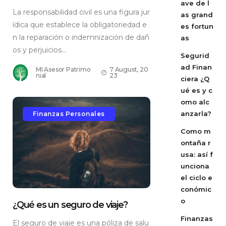
ave de l
La responsabilidad civil es una figura jur
as grand
ídica que establece la obligatoriedad e
es fortun
n la reparación o indemnización de dañ
as
os y perjuicios...
Segurid
ad Finan
MI Asesor Patrimo
7 August, 20
nial
23
ciera ¿Q
ué es y c
omo alc
anzarla?
Finanzas Personales
Como m
ontaña r
usa: así f
unciona
el ciclo e
conómic
o
¿Qué es un seguro de viaje?
Finanzas
El seguro de viaje es una póliza de salu