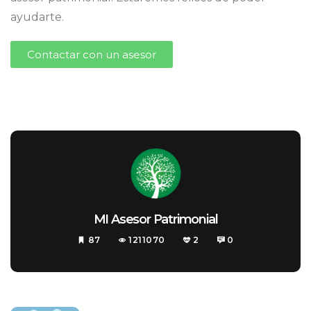
ayudarte.
Contactar con un asesor
MI Asesor Patrimonial
87
1211070
2
0