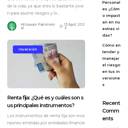
Personal
de la vida, ya que eres lo bastante jove
es ¿Cóm
n para asumir riesgos y lo...
o impact
an en nu
MI Asesor Patrimoni
13 April, 202
al
3
estras vi
das?
Cómo en
Inversión
tender y
manejar
el riesgo
en tus in
versione
s
Renta fija: ¿Qué es y cuáles son s
Recent
us principales instrumentos?
Comm
Los instrumentos de renta fija son inve
ents
rsiones emitidas por entidades financie