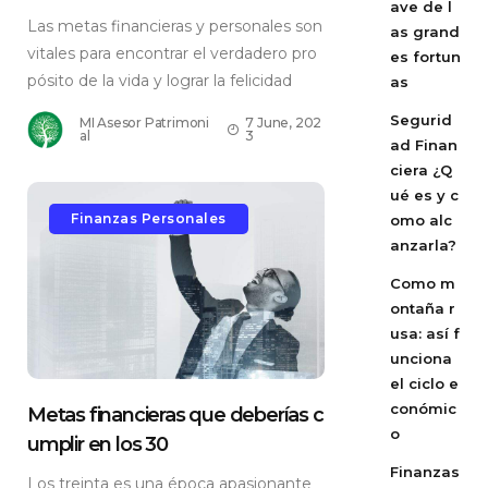
ave de l
Las metas financieras y personales son
as grand
vitales para encontrar el verdadero pro
es fortun
pósito de la vida y lograr la felicidad
as
Segurid
MI Asesor Patrimoni
7 June, 202
al
3
ad Finan
ciera ¿Q
ué es y c
Finanzas Personales
omo alc
anzarla?
Como m
ontaña r
usa: así f
unciona
el ciclo e
conómic
Metas financieras que deberías c
o
umplir en los 30
Finanzas
Los treinta es una época apasionante