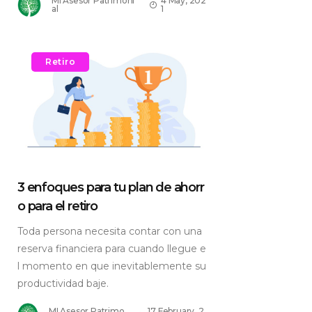
MI Asesor Patrimoni
4 May, 202
al
1
Retiro
3 enfoques para tu plan de ahorr
o para el retiro
Toda persona necesita contar con una
reserva financiera para cuando llegue e
l momento en que inevitablemente su
productividad baje.
MI Asesor Patrimo
17 February, 2