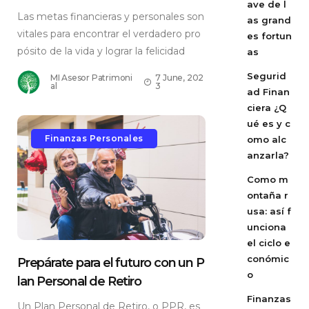
ave de l
Las metas financieras y personales son
as grand
vitales para encontrar el verdadero pro
es fortun
pósito de la vida y lograr la felicidad
as
Segurid
MI Asesor Patrimoni
7 June, 202
al
3
ad Finan
ciera ¿Q
ué es y c
Finanzas Personales
omo alc
anzarla?
Como m
ontaña r
usa: así f
unciona
el ciclo e
conómic
Prepárate para el futuro con un P
o
lan Personal de Retiro
Finanzas
Un Plan Personal de Retiro, o PPR, es